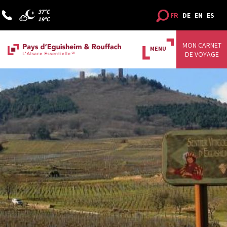
37°C
FR
DE
EN
ES
19°C
MON CARNET
MENU
DE VOYAGE