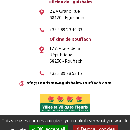
Oficina de Eguisheim
22 A Grand'Rue
68420 - Eguisheim
+33 3 89 23 40 33
Oficina de Rouffach
12 A Place de la
République
68250 - Rouffach
+33 3 89 78 53 15
info@tourisme-eguisheim-rouffach.com
This site uses cookies and gives you control over what you want to
activate
✓ OK, accept all
✗ Deny all cookies