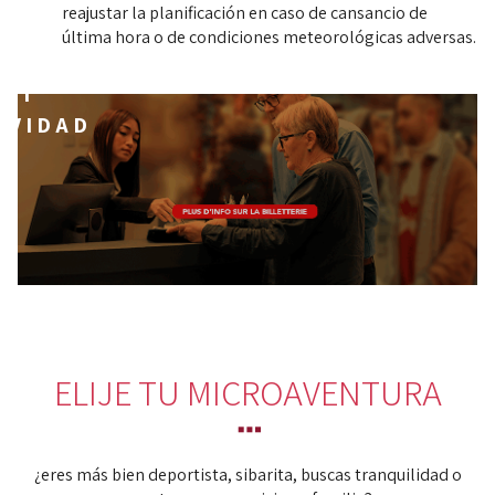
reajustar la planificación en caso de cansancio de
última hora o de condiciones meteorológicas adversas.
SERVAR
MI
IVIDAD
ELIJE TU MICROAVENTURA
¿eres más bien deportista, sibarita, buscas tranquilidad o