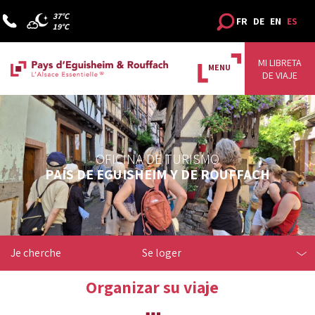
37°C
FR
DE
EN
ES
19°C
MI LIBRETA
MENU
DE VIAJE
OFICINA DE TURISMO
PAÍS DE EGUISHEIM Y DE ROUFFACH
Je cherche
Se loger
Organizar su viaje