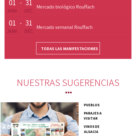
01
31
-
Mercado biológico Rouffach
JANV.
DÉC.
01
31
-
Mercado semanal Rouffach
JANV.
DÉC.
TODAS LAS MANIFESTACIONES
NUESTRAS SUGERENCIAS
PUEBLOS
PARAJES A
VISITAR
A DESCUBRIR
VINOS DE
ALSACIA